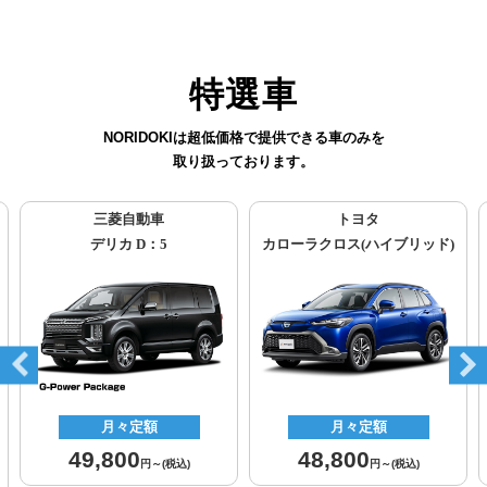
特選車
NORIDOKIは超低価格で提供できる車のみを
取り扱っております。
三菱自動車
トヨタ
デリカ D：5
カローラクロス(ハイブリッド)
月々定額
月々定額
49,800
48,800
円～
(税込)
円～
(税込)