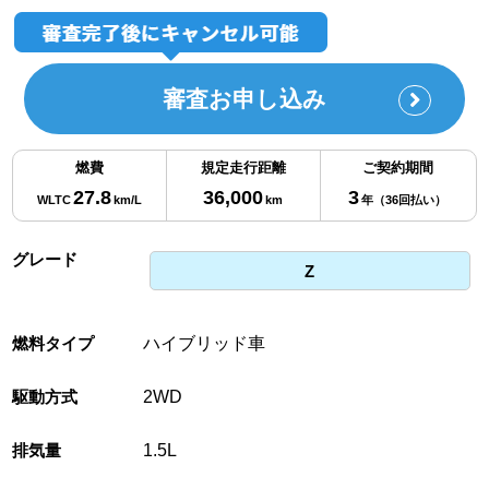
審査お申し込み
燃費
規定走行距離
ご契約期間
27.8
36,000
3
WLTC
km/L
km
年（36回払い）
グレード
Z
燃料タイプ
ハイブリッド車
駆動方式
2WD
排気量
1.5L