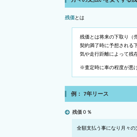
残価
とは
残価とは将来の下取り（
契約満了時に予想される
気や走行距離によって残
※査定時に車の程度が悪
例： 7年リース
残価０％
全額支払う事になり月々の