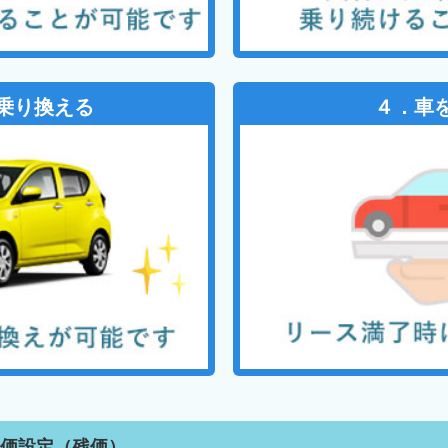
乗り換える
４．車
残価設定（残価）