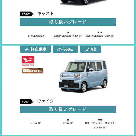
キャスト
取り扱いグレード
★
★★
STYLE Gade X
SASTYLE Gade ”X SAⅢ”
SASTYLE Gade ”G SAⅢ”
軽自動車
660㏄
4名
ウェイク
取り扱いグレード
★
★★
D”SA Ⅲ”
L”SA Ⅲ”
Gターボ”レジャーエディシ
ョン SA Ⅲ”