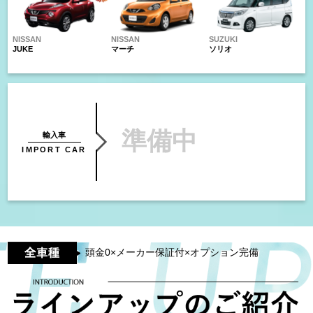
NISSAN
NISSAN
SUZUKI
JUKE
マーチ
ソリオ
準備中
輸入車
IMPORT CAR
頭金0×メーカー保証付×オプション完備