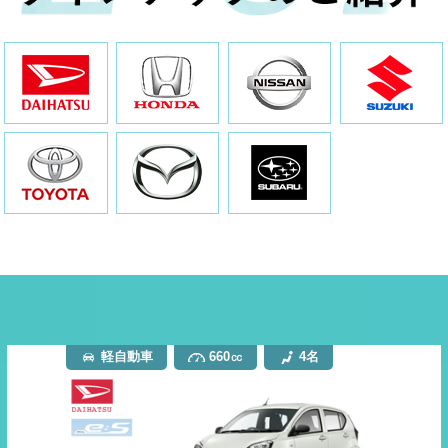
軽自動車
660㏄
4名