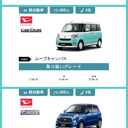
軽自動車
660㏄
4名
ムーブキャンバス
取り扱いグレード
★
★★
L”SA Ⅲ”
X”SA Ⅲ”
G”SA Ⅲ”
軽自動車
660㏄
4名