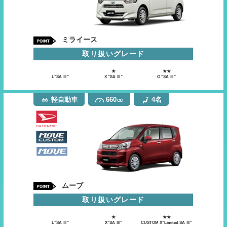
ミライース
取り扱いグレード
★
★★
L”SA Ⅲ”
X ”SA Ⅲ”
G ”SA Ⅲ”
軽自動車
660㏄
4名
ムーブ
取り扱いグレード
★
★★
L”SA Ⅲ”
X”SA Ⅲ”
CUSTOM X”Limited SA Ⅲ”