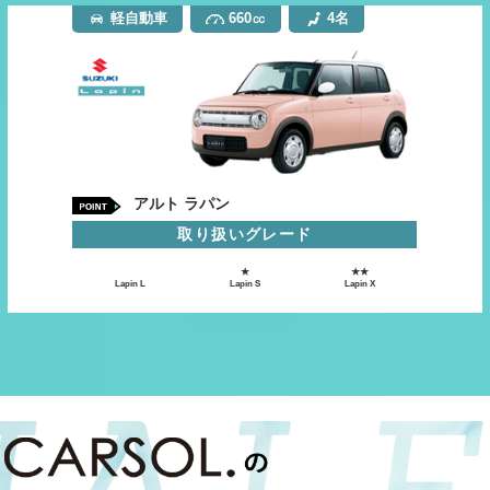
軽自動車
660㏄
4名
アルト ラパン
取り扱いグレード
★
★★
Lapin L
Lapin S
Lapin X