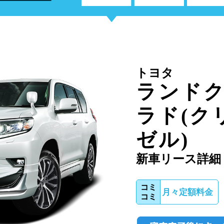
トヨタ
ランドク
ラド(ク
ゼル)
新車リース詳細
コミ
月々定額料金
コミ