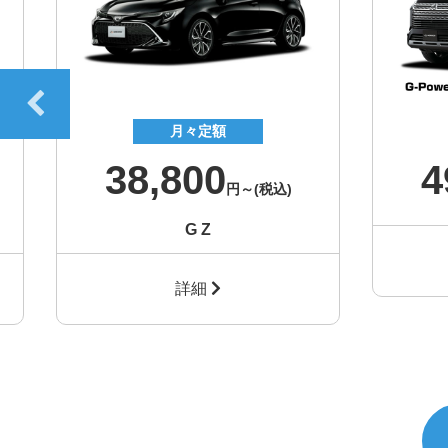
月々定額
38,800
4
円～
(税込)
G Z
詳細