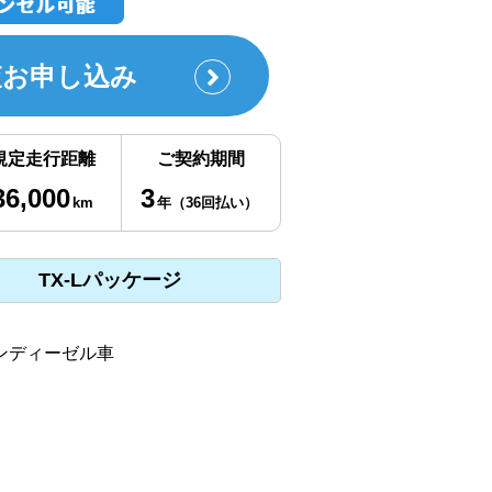
査お申し込み
規定走行距離
ご契約期間
36,000
3
km
年（36回払い）
TX-Lパッケージ
ンディーゼル車