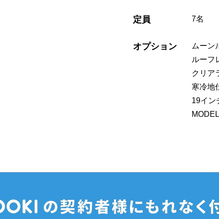
定員
7名
オプション
ムーン
ルーフ
クリア
寒冷地
19イ
MODE