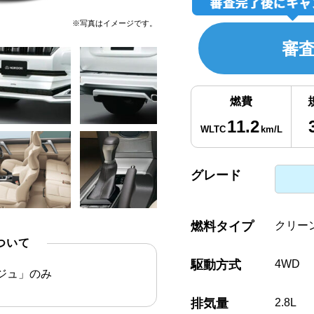
※写真はイメージです。
審
燃費
11.2
WLTC
km/L
グレード
燃料タイプ
クリー
ついて
駆動方式
4WD
ジュ」のみ
排気量
2.8L