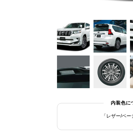
内装色に
「レザー/ベー