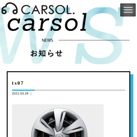
ts07
2021.03.28 ｜