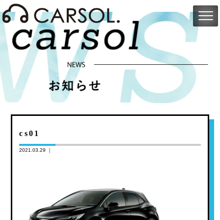
cs01
2021.03.29 ｜