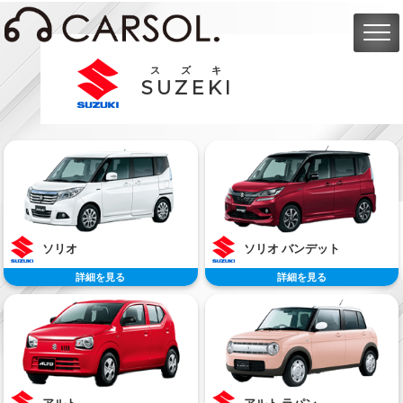
スズキ
SUZEKI
ソリオ
ソリオ バンデット
詳細を見る
詳細を見る